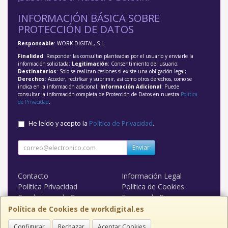
INFORMACIÓN BÁSICA SOBRE
PROTECCIÓN DE DATOS
Responsable
: WORK DIGITAL, S.L.
Finalidad
: Responder las consultas planteadas por el usuario y enviarle la
información solicitada;
Legitimación
: Consentimiento del usuario;
Destinatarios
: Solo se realizan cesiones si existe una obligación legal;
Derechos
: Acceder, rectificar y suprimir, así como otros derechos, como se
indica en la información adicional;
Información Adicional
: Puede
consultar la información completa de Protección de Datos en nuestra
Política
de Privacidad
.
He leído y acepto la
Política de Privacidad
.
Enviar
Contacto
Información Legal
Política Privacidad
Política de Cookies
Condiciones de Compra
Formas de Pago
WORK DIGITAL
Política de Cookies de workdigital.es
Configurar
Rechazar
Aceptar Cookies