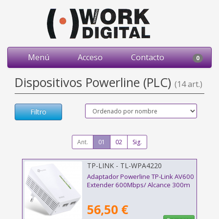
Menú
Acceso
Contacto
0
Dispositivos Powerline (PLC)
(14 art.)
Filtro
Ant.
01
02
Sig.
TP-LINK - TL-WPA4220
Adaptador Powerline TP-Link AV600
Extender 600Mbps/ Alcance 300m
56,50 €