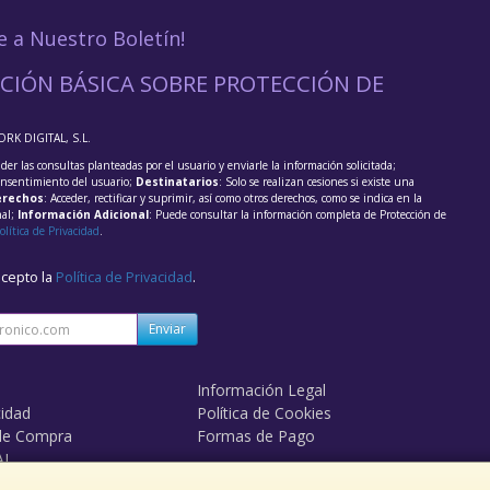
e a Nuestro Boletín!
CIÓN BÁSICA SOBRE PROTECCIÓN DE
ORK DIGITAL, S.L.
der las consultas planteadas por el usuario y enviarle la información solicitada;
onsentimiento del usuario;
Destinatarios
: Solo se realizan cesiones si existe una
rechos
: Acceder, rectificar y suprimir, así como otros derechos, como se indica en la
nal;
Información Adicional
: Puede consultar la información completa de Protección de
olítica de Privacidad
.
acepto la
Política de Privacidad
.
Enviar
Información Legal
cidad
Política de Cookies
de Compra
Formas de Pago
AL