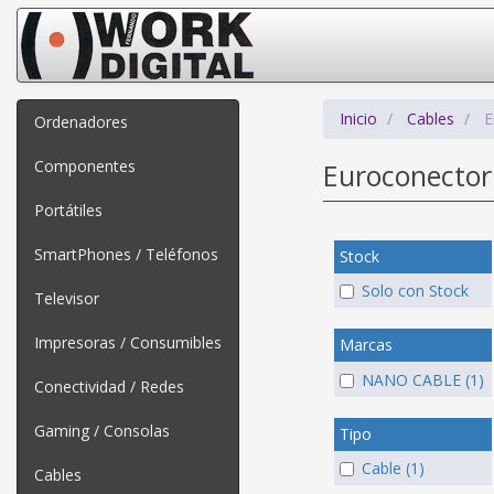
Inicio
Cables
E
Ordenadores
Componentes
Euroconector
Portátiles
SmartPhones / Teléfonos
Stock
Solo con Stock
Televisor
Impresoras / Consumibles
Marcas
NANO CABLE (1)
Conectividad / Redes
Gaming / Consolas
Tipo
Cable (1)
Cables