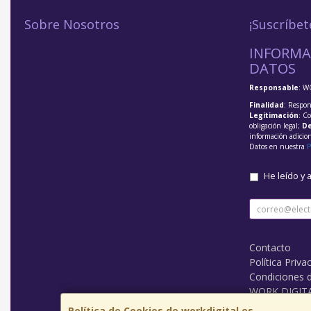
Sobre Nosotros
¡Suscríbet
INFORMA
DATOS
Responsable
: W
Finalidad
: Respon
Legitimación
: C
obligación legal;
De
información adicio
Datos en nuestra
P
He leído y 
Contacto
Política Priva
Condiciones 
WORK DIGIT
Política de Cookies de workdigital.es