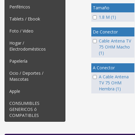
Periféricos
Tamaño
1.8 M (1)
Tablets / Ebook
Foto / Video
De Conector
Cable Antena TV
Hogar /
75 OHM Macho
Electrodomésticos
(1)
Papelería
A Conector
Ocio / Deportes /
A Cable Antena
Mascotas
TV 75 OHM
Hembra (1)
Apple
CONSUMIBLES
GENERICOS ó
COMPATIBLES