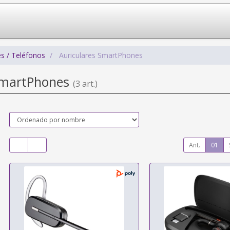
s / Teléfonos
Auriculares SmartPhones
SmartPhones
(3 art.)
Ant.
01