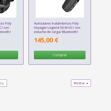
cos Poly
Auriculares Inalámbricos Poly
C/ con
Voyager Legend 50-M UC/ con
etooth/
estuche de carga/ Bluetooth/
Negros
145,00 €
Comprar
Sig.
Mostrar