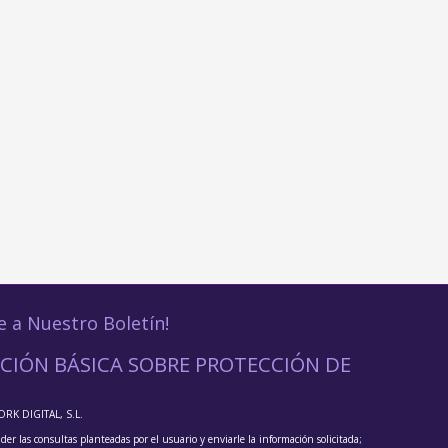
e a Nuestro Boletín!
CIÓN BÁSICA SOBRE PROTECCIÓN DE
ORK DIGITAL, S.L.
der las consultas planteadas por el usuario y enviarle la información solicitada;