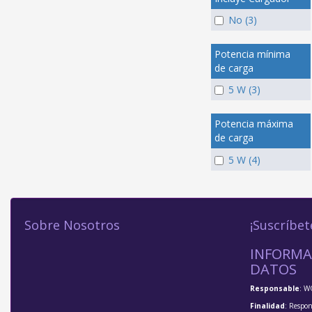
No (3)
Potencia mínima
de carga
5 W (3)
Potencia máxima
de carga
5 W (4)
Sobre Nosotros
¡Suscríbet
INFORMA
DATOS
Responsable
: W
Finalidad
: Respon