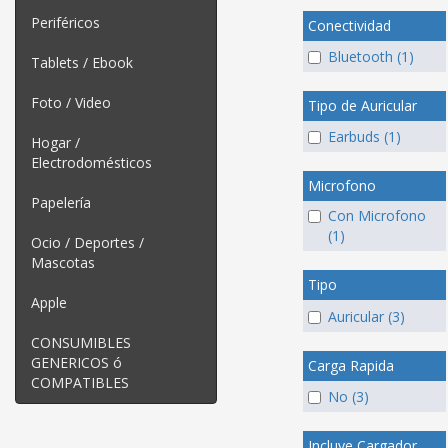
Periféricos
Conectividad
Bluetooth (1)
Tablets / Ebook
Foto / Video
Tipo de Auricular
Earbuds (1)
Hogar /
Electrodomésticos
Microfono
Papelería
Con Microfono
(1)
Ocio / Deportes /
Mascotas
Tipo
Apple
Auricular (3)
CONSUMIBLES
GENERICOS ó
Carga Rapida
COMPATIBLES
No (3)
Incluye Cargador