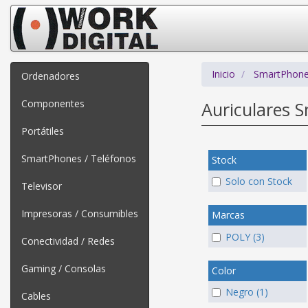
Inicio
SmartPhone
Ordenadores
Componentes
Auriculares 
Portátiles
SmartPhones / Teléfonos
Stock
Solo con Stock
Televisor
Impresoras / Consumibles
Marcas
POLY (3)
Conectividad / Redes
Gaming / Consolas
Color
Negro (1)
Cables