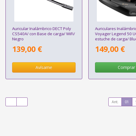
Auricular Inalámbrico DECT Poly
Auriculares Inalámbri
CS540A/ con Base de carga/ WiFi/
Voyager Legend 50 U
Negro
estuche de carga/ Blu
Negros
139,00 €
149,00 €
Avísame
Comprar
Ant.
01