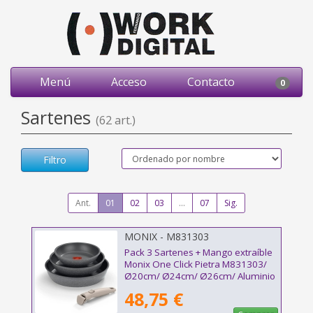
Menú
Acceso
Contacto
0
Sartenes
(62 art.)
Filtro
Ant.
01
02
03
...
07
Sig.
MONIX - M831303
Pack 3 Sartenes + Mango extraíble
Monix One Click Pietra M831303/
Ø20cm/ Ø24cm/ Ø26cm/ Aluminio
forjado/ Apta para Inducción
48,75 €