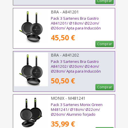
Comprar
BRA - A841201
Pack 3 Sartenes Bra Gastro
A841201/ Ø18cm/ Ø22cm/
Ø26cm/ Apta para Inducción
45,50 €
Comprar
BRA - A841202
Pack 3 Sartenes Bra Gastro
A841202/ Ø20cm/ Ø24cm/
Ø28cm/ Apta para Inducción
50,50 €
Comprar
MONIX - M481241
Pack 3 Sartenes Monix Green
M481241/ Ø18cm/ Ø22cm/
Ø26cm/ Aluminio forjado
35,99 €