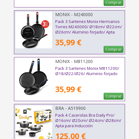
Comprar
MONIX - M240000
Pack 3 Sartenes Monix Hermanos
Torres M240000/ Ø18cm/ Ø22cm/
Ø26cm/ Aluminio forjado/ Apta
para Inducción
35,99 €
Comprar
MONIX - M811200
Pack 3 Sartenes Monix M811200/
Ø18/Ø22/Ø26/ Aluminio forjado
35,99 €
Comprar
BRA - A519900
Pack 4 Cacerolas Bra Daily Pro/
Ø16cm/ Ø20cm/ Ø24cm/ Ø28cm/
Apta para Inducción
125,00 €