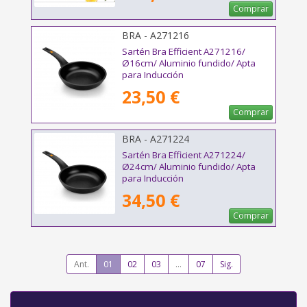
Comprar
BRA - A271216
Sartén Bra Efficient A271216/
Ø16cm/ Aluminio fundido/ Apta
para Inducción
23,50 €
Comprar
BRA - A271224
Sartén Bra Efficient A271224/
Ø24cm/ Aluminio fundido/ Apta
para Inducción
34,50 €
Comprar
Ant.
01
02
03
...
07
Sig.