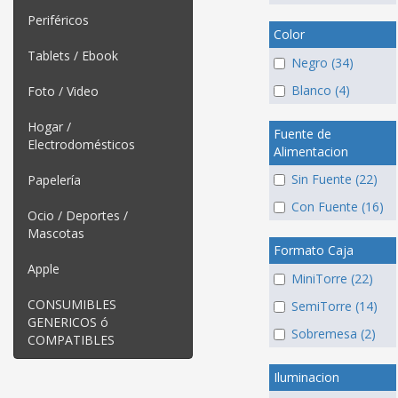
Periféricos
Color
Tablets / Ebook
Negro (34)
Blanco (4)
Foto / Video
Hogar /
Fuente de
Electrodomésticos
Alimentacion
Sin Fuente (22)
Papelería
Con Fuente (16)
Ocio / Deportes /
Mascotas
Formato Caja
Apple
MiniTorre (22)
CONSUMIBLES
SemiTorre (14)
GENERICOS ó
Sobremesa (2)
COMPATIBLES
Iluminacion