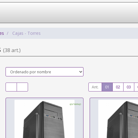
es
Cajas - Torres
s
(38 art.)
Ant.
01
02
03