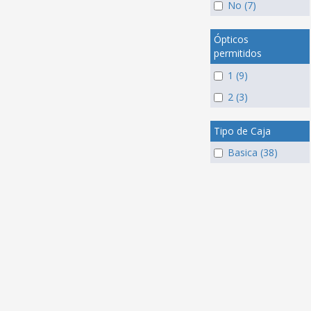
No (7)
Ópticos
permitidos
1 (9)
2 (3)
Tipo de Caja
Basica (38)