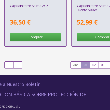
Caja Minitorre Anima ACX
Caja Minitorre Anima
Fuente 500W
36,50 €
52,99 €
Comprar
Comprar
Ant.
01
02
03
e a Nuestro Boletín!
CIÓN BÁSICA SOBRE PROTECCIÓN DE
ORK DIGITAL, S.L.