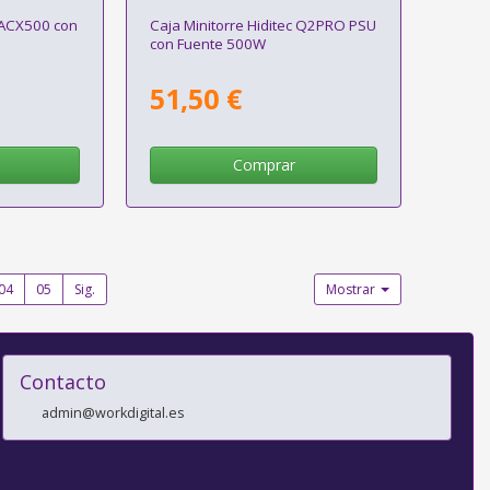
 ACX500 con
Caja Minitorre Hiditec Q2PRO PSU
con Fuente 500W
51,50 €
Comprar
04
05
Sig.
Mostrar
Contacto
admin@workdigital.es