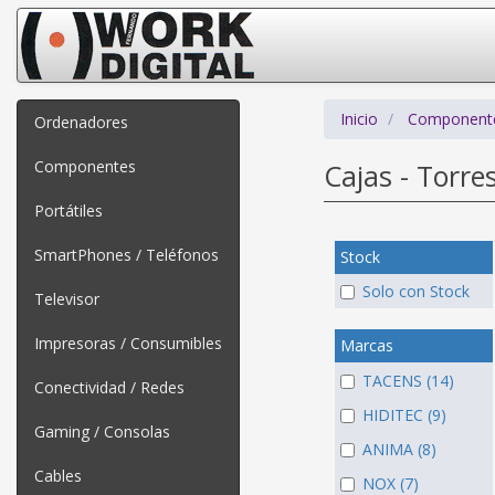
Inicio
Component
Ordenadores
Componentes
Cajas - Torre
Portátiles
SmartPhones / Teléfonos
Stock
Solo con Stock
Televisor
Impresoras / Consumibles
Marcas
TACENS (14)
Conectividad / Redes
HIDITEC (9)
Gaming / Consolas
ANIMA (8)
Cables
NOX (7)