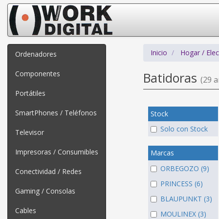
Inicio
Hogar / Ele
Ordenadores
Componentes
Batidoras
(29 ar
Portátiles
SmartPhones / Teléfonos
Stock
Solo con Stock
Televisor
Impresoras / Consumibles
Marcas
ORBEGOZO (9)
Conectividad / Redes
PRINCESS (6)
Gaming / Consolas
BLAUPUNKT (3)
Cables
MOULINEX (3)