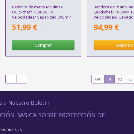
Batidora de mano Moulinex
Batidora de mano Mo
Quickchef/ 1000W/ 10
Quickchef/ 1000W/ 1
Velocidades/ Capacidad 800ml/
Velocidades/ Capaci
Incluye Varillas, Picadora y Vaso
Incluye Varillas, Picad
51,99 €
94,99 €
Medidor
Pasapuré y Vaso Med
Comprar
Avísame
Ant.
01
02
03
e a Nuestro Boletín!
CIÓN BÁSICA SOBRE PROTECCIÓN DE
ORK DIGITAL, S.L.