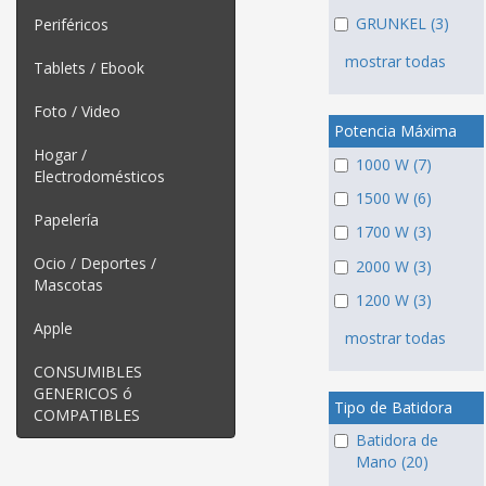
GRUNKEL (3)
Periféricos
mostrar todas
Tablets / Ebook
Foto / Video
Potencia Máxima
Hogar /
1000 W (7)
Electrodomésticos
1500 W (6)
Papelería
1700 W (3)
Ocio / Deportes /
2000 W (3)
Mascotas
1200 W (3)
Apple
mostrar todas
CONSUMIBLES
GENERICOS ó
Tipo de Batidora
COMPATIBLES
Batidora de
Mano (20)