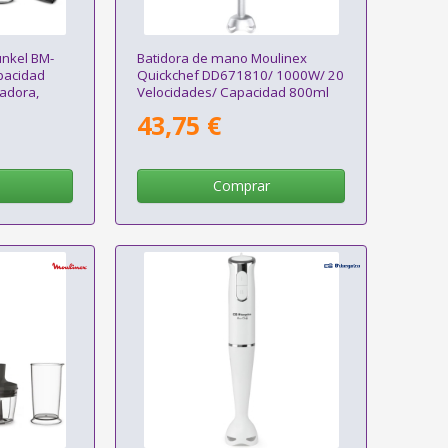
nkel BM-
Batidora de mano Moulinex
pacidad
Quickchef DD671810/ 1000W/ 20
cadora,
Velocidades/ Capacidad 800ml
43,75 €
Comprar