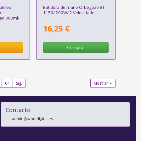
ulinex
Batidora de mano Orbegozo BT
0
1150/ 200W/ 2 Velocidades
dad 800ml/
ora,
16,25 €
idor
Comprar
04
Sig.
Mostrar
Contacto
admin@workdigital.es