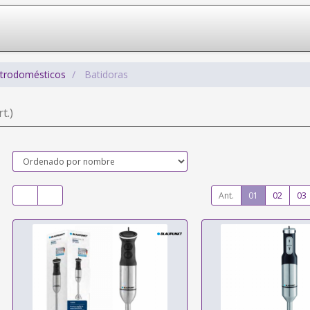
ctrodomésticos
Batidoras
t.)
Ant.
01
02
03