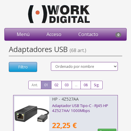
Menú
Acceso
Contacto
0
Adaptadores USB
(68 art.)
Filtro
Ant.
01
02
03
...
08
Sig.
HP - 4Z527AA
Adaptador USB Tipo-C - RJ45 HP
4Z527AA/ 1000Mbps
22,25 €