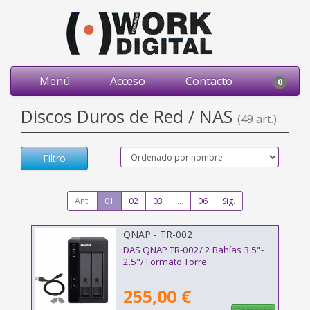
Menú
Acceso
Contacto
0
Discos Duros de Red / NAS
(49 art.)
Filtro
Ant.
01
02
03
...
06
Sig.
QNAP - TR-002
DAS QNAP TR-002/ 2 Bahías 3.5"-
2.5"/ Formato Torre
255,00 €