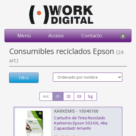
Menú
Acceso
Contacto
0
Consumibles reciclados Epson
(24
art.)
Filtro
Ant.
01
02
03
Sig.
KARKEMIS - 10040166
Cartucho de Tinta Reciclado
Karkemis Epson 502XXL Alta
Capacidad/ Amarilo