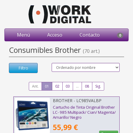
Menú
Acceso
Contacto
0
Consumibles Brother
(70 art.)
Filtro
Ant.
01
02
03
...
08
Sig.
BROTHER - LC985VALBP
Cartucho de Tinta Original Brother
LC- 985 Multipack/ Cian/ Magenta/
Amarillo/ Negro
55,99 €