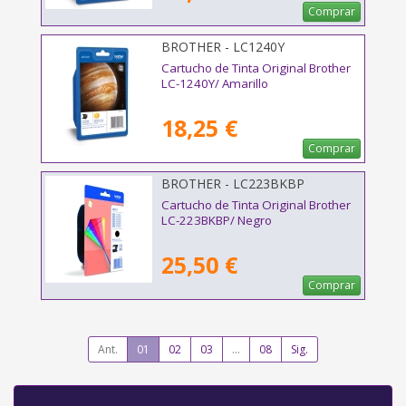
Comprar
BROTHER - LC1240Y
Cartucho de Tinta Original Brother
LC-1240Y/ Amarillo
18,25 €
Comprar
BROTHER - LC223BKBP
Cartucho de Tinta Original Brother
LC-223BKBP/ Negro
25,50 €
Comprar
Ant.
01
02
03
...
08
Sig.