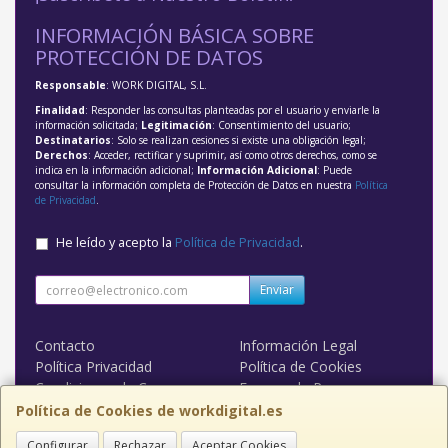
INFORMACIÓN BÁSICA SOBRE
PROTECCIÓN DE DATOS
Responsable
: WORK DIGITAL, S.L.
Finalidad
: Responder las consultas planteadas por el usuario y enviarle la
información solicitada;
Legitimación
: Consentimiento del usuario;
Destinatarios
: Solo se realizan cesiones si existe una obligación legal;
Derechos
: Acceder, rectificar y suprimir, así como otros derechos, como se
indica en la información adicional;
Información Adicional
: Puede
consultar la información completa de Protección de Datos en nuestra
Política
de Privacidad
.
He leído y acepto la
Política de Privacidad
.
Enviar
Contacto
Información Legal
Política Privacidad
Política de Cookies
Condiciones de Compra
Formas de Pago
WORK DIGITAL
Política de Cookies de workdigital.es
Configurar
Rechazar
Aceptar Cookies