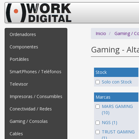
Inicio
Gaming / C
Ordenadores
Componentes
Gaming - Alt
Portátiles
SmartPhones / Teléfonos
Stock
Solo con Stock
Televisor
Impresoras / Consumibles
Marcas
MARS GAMING
Conectividad / Redes
(10)
Gaming / Consolas
NGS (1)
TRUST GAMING
Cables
(1)