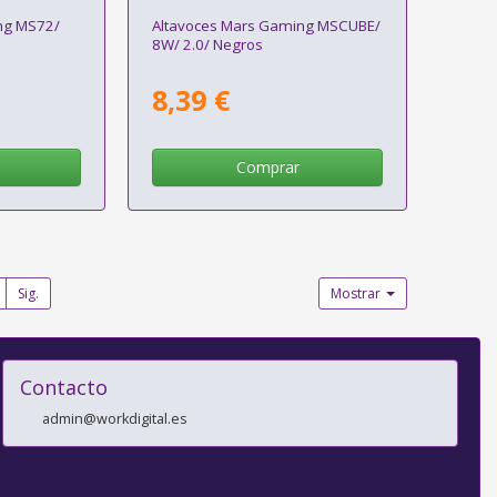
ng MS72/
Altavoces Mars Gaming MSCUBE/
8W/ 2.0/ Negros
8,39 €
Comprar
Sig.
Mostrar
Contacto
admin@workdigital.es