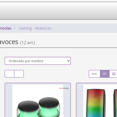
onsolas
Gaming - Altavoces
avoces
(12 art.)
Ant.
01
02