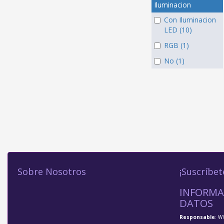
Iluminacion
Con Iluminacion
LED (10)
RGB (1)
No (1)
Sobre Nosotros
¡Suscríbet
INFORMA
DATOS
Responsable
: W