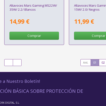
Altavoces Mars Gaming MS22W/
Altavoces Mars Gami
35W/ 2.2/ Blancos
15W/ 2.0/ Negros
14,99 €
11,99 €
Comprar
Comprar
Ant.
01
02
e a Nuestro Boletín!
CIÓN BÁSICA SOBRE PROTECCIÓN DE
ORK DIGITAL, S.L.