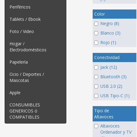
Periféricos
Color
Tablets / Ebook
Negro (8)
Foto / Video
Blanco (3)
Rojo (1)
Hogar /
Electrodomésticos
Conectividad
Papelería
Jack (12)
Ocio / Deportes /
Bluetooth (3)
Mascotas
USB 2.0 (2)
Apple
USB Tipo-C (1)
CONSUMIBLES
Tipo de
GENERICOS ó
Altavoces
COMPATIBLES
Altavoces
Ordenador y TV