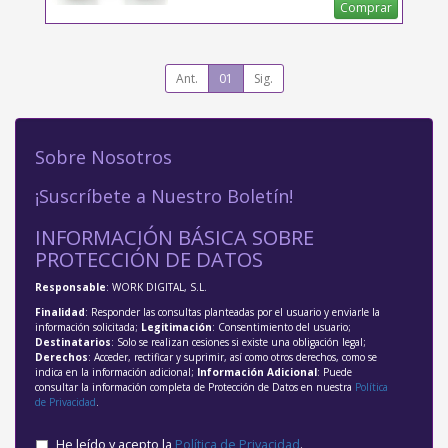
Comprar
Ant.
01
Sig.
Sobre Nosotros
¡Suscríbete a Nuestro Boletín!
INFORMACIÓN BÁSICA SOBRE
PROTECCIÓN DE DATOS
Responsable
: WORK DIGITAL, S.L.
Finalidad
: Responder las consultas planteadas por el usuario y enviarle la
información solicitada;
Legitimación
: Consentimiento del usuario;
Destinatarios
: Solo se realizan cesiones si existe una obligación legal;
Derechos
: Acceder, rectificar y suprimir, así como otros derechos, como se
indica en la información adicional;
Información Adicional
: Puede
consultar la información completa de Protección de Datos en nuestra
Política
de Privacidad
.
He leído y acepto la
Política de Privacidad
.