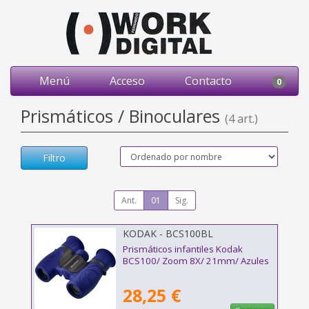
Menú
Acceso
Contacto
0
Prismáticos / Binoculares
(4 art.)
Filtro
Ant.
01
Sig.
KODAK - BCS100BL
Prismáticos infantiles Kodak
BCS100/ Zoom 8X/ 21mm/ Azules
28,25 €