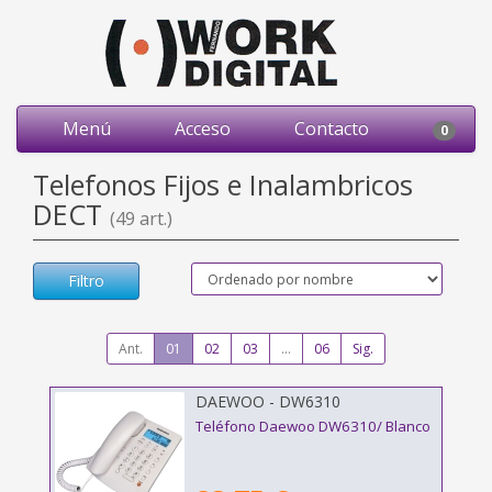
Menú
Acceso
Contacto
0
Telefonos Fijos e Inalambricos
DECT
(49 art.)
Filtro
Ant.
01
02
03
...
06
Sig.
DAEWOO - DW6310
Teléfono Daewoo DW6310/ Blanco