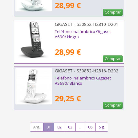
28,99 €
Comprar
GIGASET - S30852-H2810-D201
Teléfono Inalámbrico Gigaset
A690/ Negro
28,99 €
Comprar
GIGASET - S30852-H2816-D202
Teléfono Inalámbrico Gigaset
AS690/ Blanco
29,25 €
Comprar
Ant.
01
02
03
...
06
Sig.