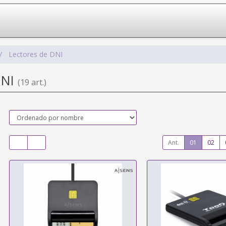
Lectores de DNI
DNI
(19 art.)
Ant.
01
02