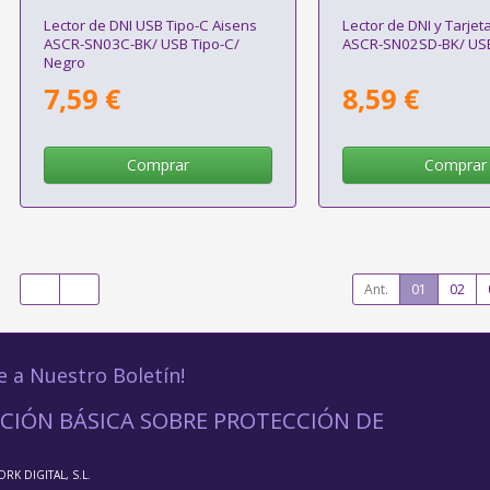
Lector de DNI USB Tipo-C Aisens
Lector de DNI y Tarjet
ASCR-SN03C-BK/ USB Tipo-C/
ASCR-SN02SD-BK/ USB
Negro
7,59 €
8,59 €
Comprar
Comprar
Ant.
01
02
e a Nuestro Boletín!
CIÓN BÁSICA SOBRE PROTECCIÓN DE
ORK DIGITAL, S.L.