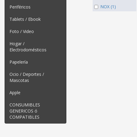
NOX (1)
Periféricos
Tablets / Ebook
Foto / Video
Hogar /
Electrodomésticos
Papelería
Ocio / Deportes /
Mascotas
Apple
CONSUMIBLES
GENERICOS ó
COMPATIBLES