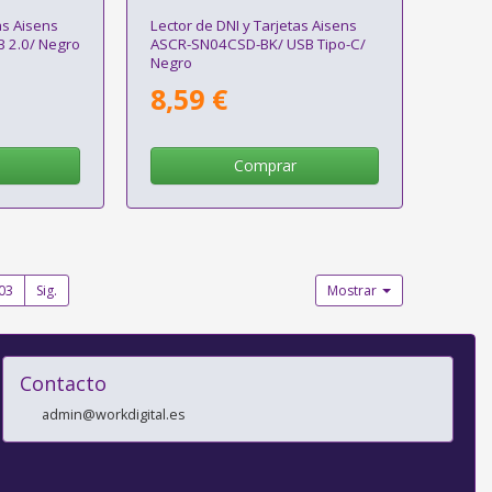
as Aisens
Lector de DNI y Tarjetas Aisens
 2.0/ Negro
ASCR-SN04CSD-BK/ USB Tipo-C/
Negro
8,59 €
Comprar
03
Sig.
Mostrar
Contacto
admin@workdigital.es