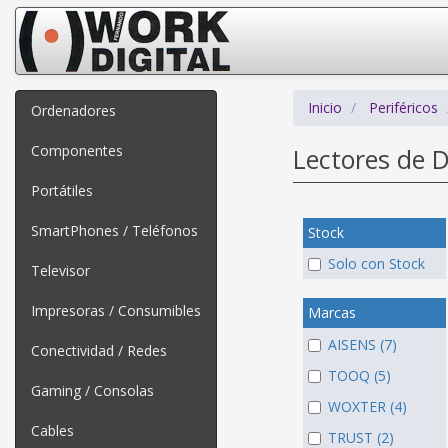
Inicio
Periféricos
Ordenadores
Componentes
Lectores de 
Portátiles
SmartPhones / Teléfonos
Stock
Solo con Stock
Televisor
Impresoras / Consumibles
Marcas
AISENS (7)
Conectividad / Redes
TOOQ (5)
Gaming / Consolas
WOXTER (4)
Cables
TRUST (2)