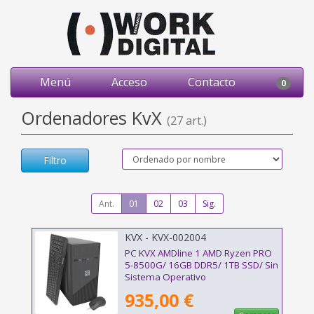
Menú
Acceso
Contacto
0
Ordenadores KvX
(27 art.)
Filtro
Ant.
01
02
03
Sig.
KVX - KVX-002004
PC KVX AMDline 1 AMD Ryzen PRO
5-8500G/ 16GB DDR5/ 1TB SSD/ Sin
Sistema Operativo
935,00 €