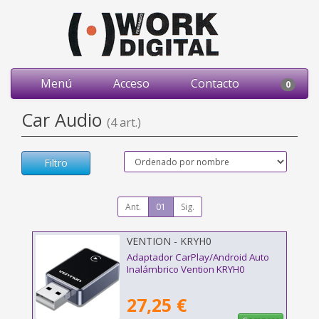
Menú
Acceso
Contacto
0
Car Audio
(4 art.)
Filtro
Ant.
01
Sig.
VENTION - KRYH0
Adaptador CarPlay/Android Auto
Inalámbrico Vention KRYH0
27,25 €