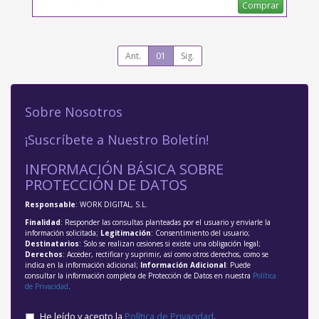
Comprar
Ant.
01
Sig.
Sobre Nosotros
¡Suscríbete a Nuestro Boletín!
INFORMACIÓN BÁSICA SOBRE
PROTECCIÓN DE DATOS
Responsable
: WORK DIGITAL, S.L.
Finalidad
: Responder las consultas planteadas por el usuario y enviarle la
información solicitada;
Legitimación
: Consentimiento del usuario;
Destinatarios
: Solo se realizan cesiones si existe una obligación legal;
Derechos
: Acceder, rectificar y suprimir, así como otros derechos, como se
indica en la información adicional;
Información Adicional
: Puede
consultar la información completa de Protección de Datos en nuestra
Política
de Privacidad
.
He leído y acepto la
Política de Privacidad
.