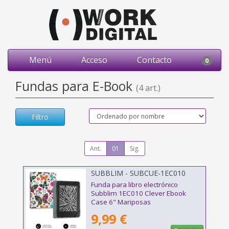
Menú
Acceso
Contacto
0
Fundas para E-Book
(4 art.)
Filtro
Ant.
01
Sig.
SUBBLIM - SUBCUE-1EC010
Funda para libro electrónico
Subblim 1EC010 Clever Ebook
Case 6" Mariposas
9,99 €