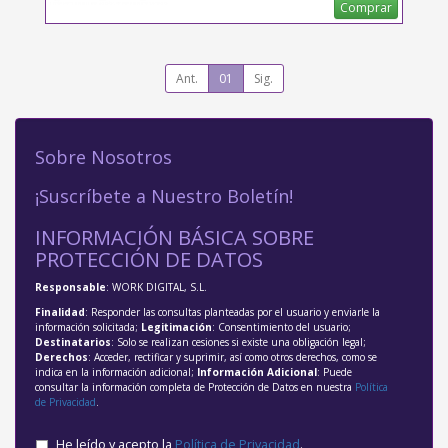
Comprar
Ant.
01
Sig.
Sobre Nosotros
¡Suscríbete a Nuestro Boletín!
INFORMACIÓN BÁSICA SOBRE
PROTECCIÓN DE DATOS
Responsable
: WORK DIGITAL, S.L.
Finalidad
: Responder las consultas planteadas por el usuario y enviarle la
información solicitada;
Legitimación
: Consentimiento del usuario;
Destinatarios
: Solo se realizan cesiones si existe una obligación legal;
Derechos
: Acceder, rectificar y suprimir, así como otros derechos, como se
indica en la información adicional;
Información Adicional
: Puede
consultar la información completa de Protección de Datos en nuestra
Política
de Privacidad
.
He leído y acepto la
Política de Privacidad
.