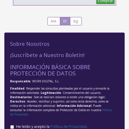
Comprar
Ant.
01
Sig.
Sobre Nosotros
¡Suscríbete a Nuestro Boletín!
INFORMACIÓN BÁSICA SOBRE
PROTECCIÓN DE DATOS
Responsable
: WORK DIGITAL, S.L.
Finalidad
: Responder las consultas planteadas por el usuario y enviarle la
información solicitada;
Legitimación
: Consentimiento del usuario;
Destinatarios
: Solo se realizan cesiones si existe una obligación legal;
Derechos
: Acceder, rectificar y suprimir, así como otros derechos, como se
indica en la información adicional;
Información Adicional
: Puede
consultar la información completa de Protección de Datos en nuestra
Política
de Privacidad
.
He leído y acepto la
Política de Privacidad
.