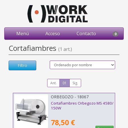
Menú
Acceso
Contacto
0
Cortafiambres
(1 art.)
Filtro
Ant.
01
Sig.
ORBEGOZO - 18067
Cortafiambres Orbegozo MS 4580/
150W
78,50 €