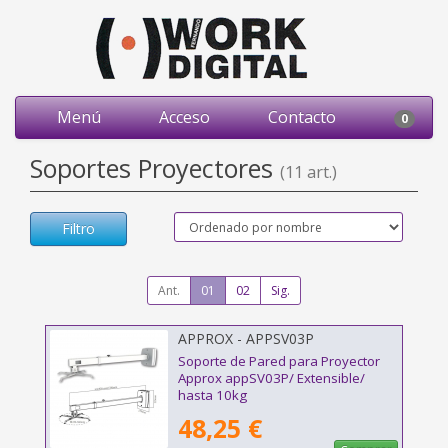
Menú
Acceso
Contacto
0
Soportes Proyectores
(11 art.)
Filtro
Ant.
01
02
Sig.
APPROX - APPSV03P
Soporte de Pared para Proyector
Approx appSV03P/ Extensible/
hasta 10kg
48,25 €