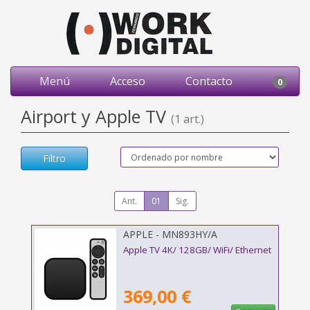
Menú
Acceso
Contacto
0
Airport y Apple TV
(1 art.)
Filtro
Ant.
01
Sig.
APPLE - MN893HY/A
Apple TV 4K/ 128GB/ WiFi/ Ethernet
369,00 €