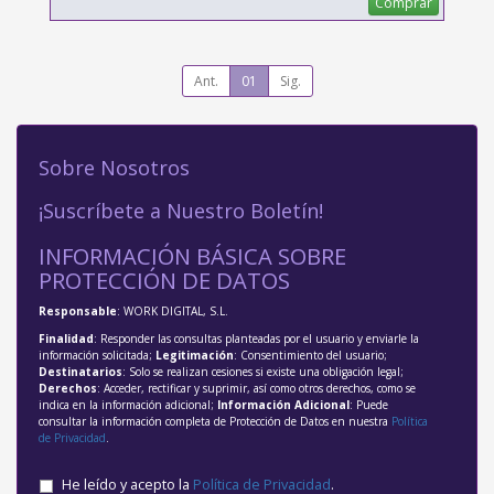
Comprar
Ant.
01
Sig.
Sobre Nosotros
¡Suscríbete a Nuestro Boletín!
INFORMACIÓN BÁSICA SOBRE
PROTECCIÓN DE DATOS
Responsable
: WORK DIGITAL, S.L.
Finalidad
: Responder las consultas planteadas por el usuario y enviarle la
información solicitada;
Legitimación
: Consentimiento del usuario;
Destinatarios
: Solo se realizan cesiones si existe una obligación legal;
Derechos
: Acceder, rectificar y suprimir, así como otros derechos, como se
indica en la información adicional;
Información Adicional
: Puede
consultar la información completa de Protección de Datos en nuestra
Política
de Privacidad
.
He leído y acepto la
Política de Privacidad
.