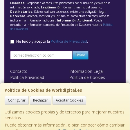
Finalidad
: Responder las consultas planteadas por el usuario y enviarle la
información solicitada;
Legitimación
: Consentimiento del usuario;
Destinatarios
: Solo se realizan cesiones si existe una obligación legal;
Derechos
: Acceder, rectificar y suprimir, así como otros derechos, como se
indica en la información adicional;
Información Adicional
: Puede
consultar la información completa de Protección de Datos en nuestra
Política
de Privacidad
.
He leído y acepto la
Política de Privacidad
.
Enviar
Contacto
Información Legal
Política Privacidad
Política de Cookies
Condiciones de Compra
Formas de Pago
WORK DIGITAL
Política de Cookies de workdigital.es
Configurar
Rechazar
Aceptar Cookies
Contacto
admin@workdigital.es
Utilizamos cookies propias y de terceros para mejorar nuestros
servicios.
Puede obtener más información, o bien conocer cómo cambiar