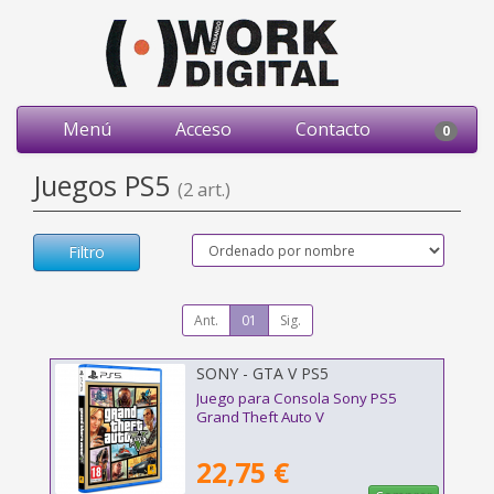
Menú
Acceso
Contacto
0
Juegos PS5
(2 art.)
Filtro
Ant.
01
Sig.
SONY - GTA V PS5
Juego para Consola Sony PS5
Grand Theft Auto V
22,75 €