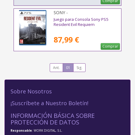
Comprar
SONY -
Juego para Consola Sony PS5
Resident Evil Requiem
87,99 €
Comprar
Ant.
01
Sig.
Sobre Nosotros
¡Suscríbete a Nuestro Boletín!
INFORMACIÓN BÁSICA SOBRE
PROTECCIÓN DE DATOS
Responsable
: WORK DIGITAL, S.L.