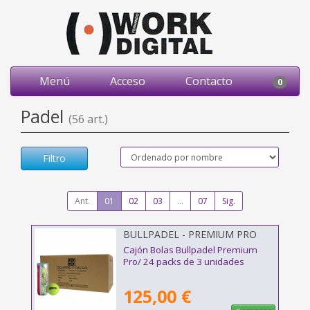
Menú
Acceso
Contacto
0
Padel
(56 art.)
Filtro
Ant.
01
02
03
...
07
Sig.
BULLPADEL - PREMIUM PRO
72U
Cajón Bolas Bullpadel Premium
Pro/ 24 packs de 3 unidades
125,00 €