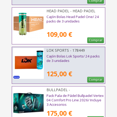
Comprar
HEAD PADEL - HEAD PADEL
ONE 72U
Cajón Bolas Head Padel One/ 24
packs de 3 unidades
109,00 €
Comprar
LOK SPORTS - 178449
Cajón Bolas Lok Sports/ 24 packs
de 3 unidades
125,00 €
Comprar
BULLPADEL -
Pack Pala de Pádel Bullpadel Vertex
04 Comfort Pro Line 2026/ Incluye
3 Accesorios
175,00 €