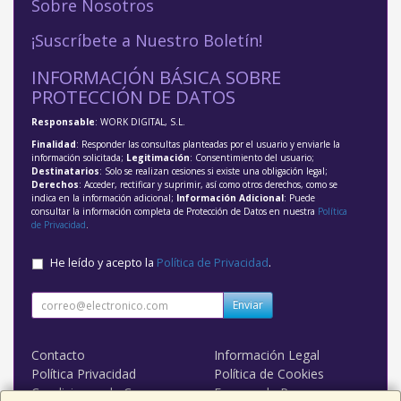
Sobre Nosotros
¡Suscríbete a Nuestro Boletín!
INFORMACIÓN BÁSICA SOBRE
PROTECCIÓN DE DATOS
Responsable
: WORK DIGITAL, S.L.
Finalidad
: Responder las consultas planteadas por el usuario y enviarle la
información solicitada;
Legitimación
: Consentimiento del usuario;
Destinatarios
: Solo se realizan cesiones si existe una obligación legal;
Derechos
: Acceder, rectificar y suprimir, así como otros derechos, como se
indica en la información adicional;
Información Adicional
: Puede
consultar la información completa de Protección de Datos en nuestra
Política
de Privacidad
.
He leído y acepto la
Política de Privacidad
.
Enviar
Contacto
Información Legal
Política Privacidad
Política de Cookies
Condiciones de Compra
Formas de Pago