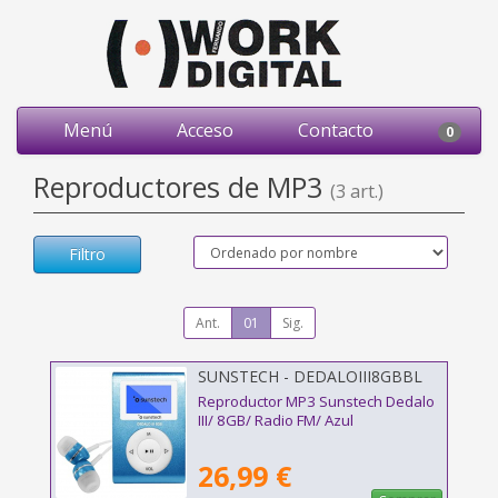
Menú
Acceso
Contacto
0
Reproductores de MP3
(3 art.)
Filtro
Ant.
01
Sig.
SUNSTECH - DEDALOIII8GBBL
Reproductor MP3 Sunstech Dedalo
III/ 8GB/ Radio FM/ Azul
26,99 €