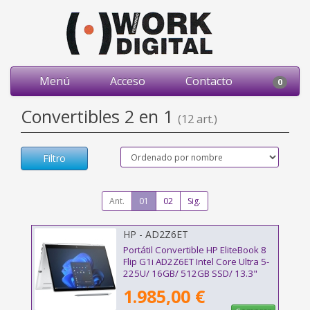
Menú
Acceso
Contacto
0
Convertibles 2 en 1
(12 art.)
Filtro
Ant.
01
02
Sig.
HP - AD2Z6ET
Portátil Convertible HP EliteBook 8
Flip G1i AD2Z6ET Intel Core Ultra 5-
225U/ 16GB/ 512GB SSD/ 13.3"
Táctil/ Win11 Pro
1.985,00 €