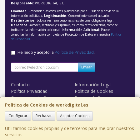
Responsable
: WORK DIGITAL, S.L.
Finalidad
: Responder las consultas planteadas por el usuario y enviarle la
información solicitada;
Legitimación
: Consentimiento del usuario;
Destinatarios
: Solo se realizan cesiones si existe una obligación legal;
Derechos
: Acceder, rectificar y suprimir, así como otros derechos, como se
indica en la información adicional;
Información Adicional
: Puede
consultar la información completa de Protección de Datos en nuestra
Política
de Privacidad
.
He leído y acepto la
Política de Privacidad
.
Enviar
Contacto
Información Legal
Política Privacidad
Política de Cookies
Condiciones de Compra
Formas de Pago
WORK DIGITAL
Política de Cookies de workdigital.es
Configurar
Rechazar
Aceptar Cookies
Contacto
admin@workdigital.es
Utilizamos cookies propias y de terceros para mejorar nuestros
servicios.