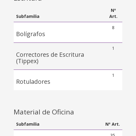
Nº
Subfamilia
Art.
8
Bolígrafos
1
Correctores de Escritura
(Tippex)
1
Rotuladores
Material de Oficina
Subfamilia
Nº Art.
35