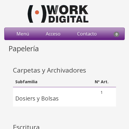
Menú
Acceso
Contacto
0
Papelería
Carpetas y Archivadores
Subfamilia
Nº Art.
1
Dosiers y Bolsas
Escritura