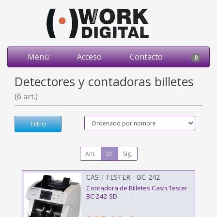
Menú
Acceso
Contacto
0
Detectores y contadoras billetes
(6 art.)
Filtro
Ant.
01
Sig.
CASH TESTER - BC-242
Contadora de Billetes Cash Tester
BC 242 SD