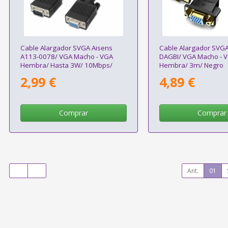
Cable Alargador SVGA Aisens
Cable Alargador SVGA
A113-0078/ VGA Macho - VGA
DAGBI/ VGA Macho - 
Hembra/ Hasta 3W/ 10Mbps/
Hembra/ 3m/ Negro
1.8m/ Negro
2,99 €
4,89 €
Comprar
Comprar
Ant.
01