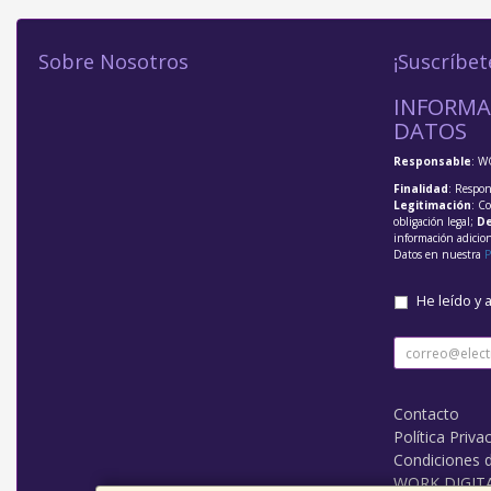
Sobre Nosotros
¡Suscríbet
INFORMA
DATOS
Responsable
: W
Finalidad
: Respon
Legitimación
: C
obligación legal;
De
información adicio
Datos en nuestra
P
He leído y 
Contacto
Política Priva
Condiciones 
WORK DIGIT