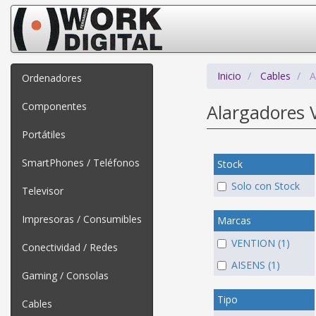
Inicio
Cables
A
Ordenadores
Componentes
Alargadores 
Portátiles
SmartPhones / Teléfonos
Stock
Solo con Stock
Televisor
Impresoras / Consumibles
Marcas
VENTION (1)
Conectividad / Redes
AISENS (1)
Gaming / Consolas
Tipo
Cables