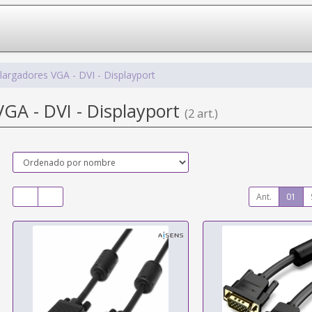
largadores VGA - DVI - Displayport
VGA - DVI - Displayport
(2 art.)
Ant.
01