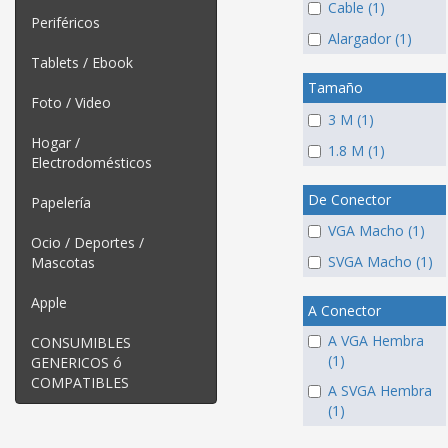
Cable (1)
Periféricos
Alargador (1)
Tablets / Ebook
Tamaño
Foto / Video
3 M (1)
Hogar /
1.8 M (1)
Electrodomésticos
De Conector
Papelería
VGA Macho (1)
Ocio / Deportes /
SVGA Macho (1)
Mascotas
Apple
A Conector
A VGA Hembra
CONSUMIBLES
(1)
GENERICOS ó
COMPATIBLES
A SVGA Hembra
(1)