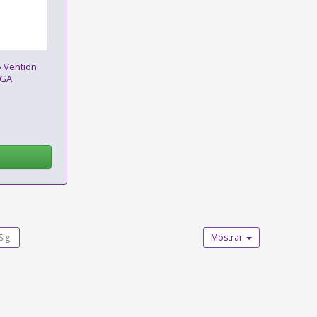
 Vention
VGA
Sig.
Mostrar