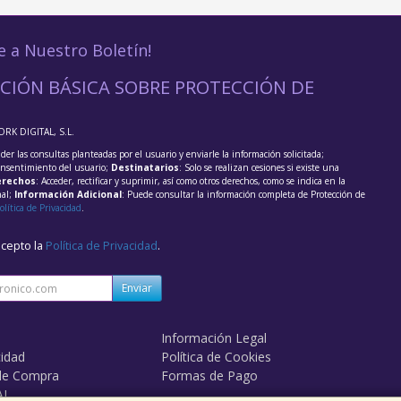
e a Nuestro Boletín!
CIÓN BÁSICA SOBRE PROTECCIÓN DE
ORK DIGITAL, S.L.
der las consultas planteadas por el usuario y enviarle la información solicitada;
onsentimiento del usuario;
Destinatarios
: Solo se realizan cesiones si existe una
rechos
: Acceder, rectificar y suprimir, así como otros derechos, como se indica en la
nal;
Información Adicional
: Puede consultar la información completa de Protección de
olítica de Privacidad
.
acepto la
Política de Privacidad
.
Enviar
Información Legal
cidad
Política de Cookies
de Compra
Formas de Pago
AL