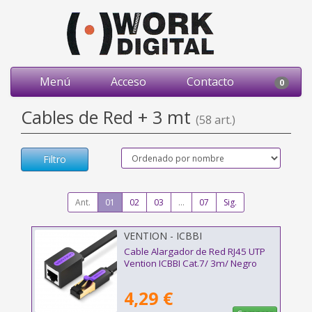
Menú
Acceso
Contacto
0
Cables de Red + 3 mt
(58 art.)
Filtro
Ant.
01
02
03
...
07
Sig.
VENTION - ICBBI
Cable Alargador de Red RJ45 UTP
Vention ICBBI Cat.7/ 3m/ Negro
4,29 €