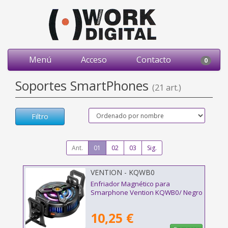
Menú
Acceso
Contacto
0
Soportes SmartPhones
(21 art.)
Filtro
Ant.
01
02
03
Sig.
VENTION - KQWB0
Enfriador Magnético para
Smarphone Vention KQWB0/ Negro
10,25 €