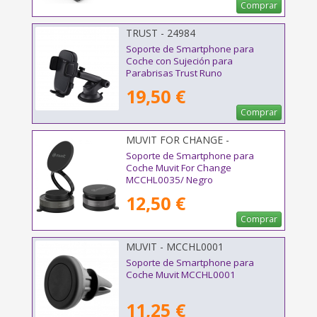
Comprar
TRUST - 24984
Soporte de Smartphone para
Coche con Sujeción para
Parabrisas Trust Runo
19,50 €
Comprar
MUVIT FOR CHANGE -
MCCHL0035
Soporte de Smartphone para
Coche Muvit For Change
MCCHL0035/ Negro
12,50 €
Comprar
MUVIT - MCCHL0001
Soporte de Smartphone para
Coche Muvit MCCHL0001
11,25 €