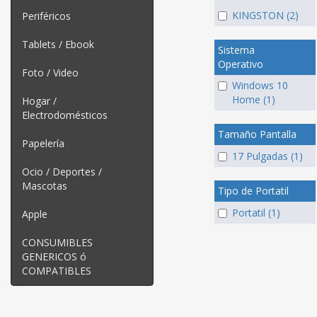
KINGSTON (2)
Periféricos
Tablets / Ebook
Sistema
Operativo
Foto / Video
Windows 10
Home (1)
Hogar /
Electrodomésticos
Tamaño Pantalla
Papelería
17 Pulgadas (1)
Ocio / Deportes /
Mascotas
Tipo de Portatil
Portatil (1)
Apple
CONSUMIBLES
GENERICOS ó
COMPATIBLES