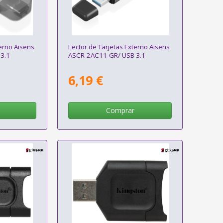
terno Aisens
Lector de Tarjetas Externo Aisens
3.1
ASCR-2AC11-GR/ USB 3.1
6,19 €
Comprar