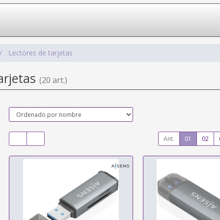
Lectores de tarjetas
arjetas
(20 art.)
Ant.
01
02