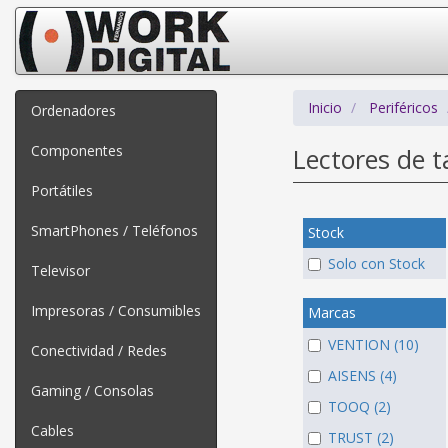
Inicio
Periféricos
Ordenadores
Componentes
Lectores de t
Portátiles
SmartPhones / Teléfonos
Stock
Solo con Stock
Televisor
Impresoras / Consumibles
Marcas
VENTION (10)
Conectividad / Redes
AISENS (4)
Gaming / Consolas
TOOQ (2)
Cables
TRUST (2)