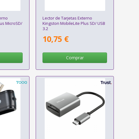
terno
Lector de Tarjetas Externo
lus MicroSD/
Kingston MobileLite Plus SD/ USB
3.2
10,75 €
Comprar