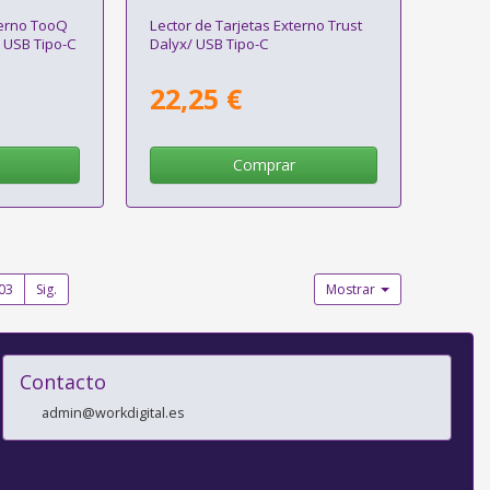
terno TooQ
Lector de Tarjetas Externo Trust
 USB Tipo-C
Dalyx/ USB Tipo-C
22,25 €
Comprar
03
Sig.
Mostrar
Contacto
admin@workdigital.es