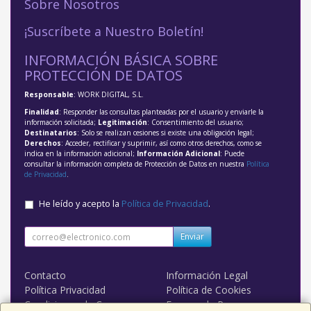
Sobre Nosotros
¡Suscríbete a Nuestro Boletín!
INFORMACIÓN BÁSICA SOBRE
PROTECCIÓN DE DATOS
Responsable
: WORK DIGITAL, S.L.
Finalidad
: Responder las consultas planteadas por el usuario y enviarle la
información solicitada;
Legitimación
: Consentimiento del usuario;
Destinatarios
: Solo se realizan cesiones si existe una obligación legal;
Derechos
: Acceder, rectificar y suprimir, así como otros derechos, como se
indica en la información adicional;
Información Adicional
: Puede
consultar la información completa de Protección de Datos en nuestra
Política
de Privacidad
.
He leído y acepto la
Política de Privacidad
.
Enviar
Contacto
Información Legal
Política Privacidad
Política de Cookies
Condiciones de Compra
Formas de Pago