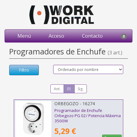
Menú
Acceso
Contacto
0
Programadores de Enchufe
(3 art.)
Filtro
Ant.
01
Sig.
ORBEGOZO - 16274
Programador de Enchufe
Orbegozo PG 02/ Potencia Máxima
3500W
5,29 €