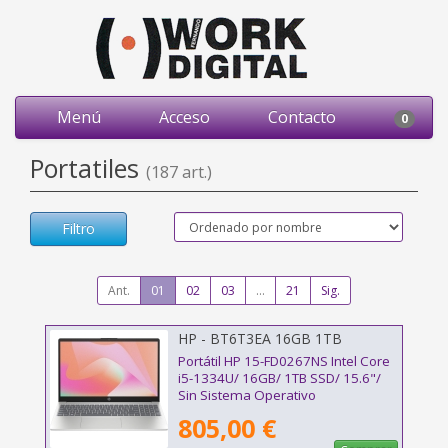
Menú
Acceso
Contacto
0
Portatiles
(187 art.)
Filtro
Ant.
01
02
03
...
21
Sig.
HP - BT6T3EA 16GB 1TB
Portátil HP 15-FD0267NS Intel Core
i5-1334U/ 16GB/ 1TB SSD/ 15.6"/
Sin Sistema Operativo
805,00 €