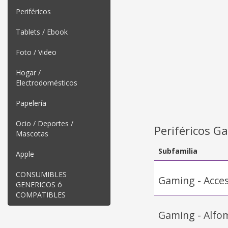
Periféricos
Tablets / Ebook
Foto / Video
Hogar /
Electrodomésticos
Papelería
Ocio / Deportes /
Periféricos G
Mascotas
Subfamilia
Apple
CONSUMIBLES
Gaming - Acce
GENERICOS ó
COMPATIBLES
Gaming - Alfom