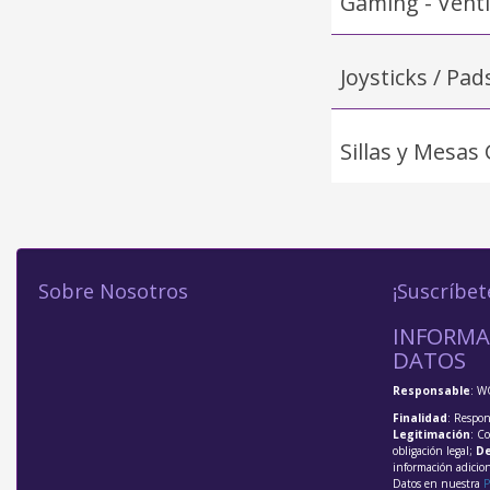
Gaming - Vent
Joysticks / Pad
Sillas y Mesas
Sobre Nosotros
¡Suscríbet
INFORMA
DATOS
Responsable
: W
Finalidad
: Respon
Legitimación
: C
obligación legal;
De
información adicio
Datos en nuestra
P