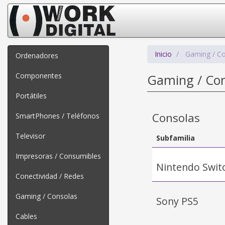
Inicio
Gaming / C
Ordenadores
Componentes
Gaming / Con
Portátiles
Consolas
SmartPhones / Teléfonos
Televisor
Subfamilia
Impresoras / Consumibles
Nintendo Swit
Conectividad / Redes
Gaming / Consolas
Sony PS5
Cables