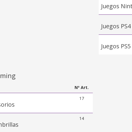
Juegos Nin
Juegos PS4
Juegos PS5
aming
Nº Art.
17
sorios
14
brillas