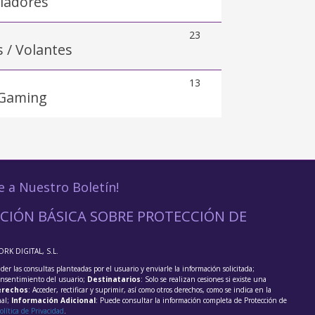
iladores
23
s / Volantes
13
 Gaming
e a Nuestro Boletín!
CIÓN BÁSICA SOBRE PROTECCIÓN DE
ORK DIGITAL, S.L.
der las consultas planteadas por el usuario y enviarle la información solicitada;
onsentimiento del usuario;
Destinatarios
: Solo se realizan cesiones si existe una
rechos
: Acceder, rectificar y suprimir, así como otros derechos, como se indica en la
nal;
Información Adicional
: Puede consultar la información completa de Protección de
olítica de Privacidad
.