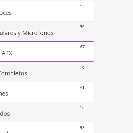
12
voces
56
ulares y Microfonos
67
s ATX
16
 Completos
41
nes
16
ados
93