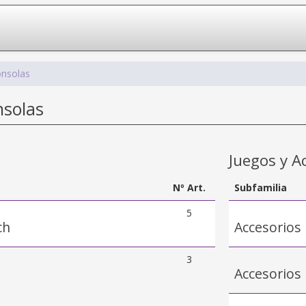
onsolas
solas
Juegos y A
Nº Art.
Subfamilia
5
ch
Accesorios
3
Accesorios