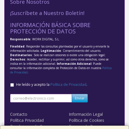
Sobre Nosotros
¡Suscríbete a Nuestro Boletín!
INFORMACIÓN BÁSICA SOBRE
PROTECCIÓN DE DATOS
Responsable
: WORK DIGITAL, S.L.
Finalidad
: Responder las consultas planteadas por el usuario y enviarle la
información solicitada;
Legitimación
: Consentimiento del usuario;
Destinatarios
: Solo se realizan cesiones si existe una obligación legal;
Derechos
: Acceder, rectificar y suprimir, así como otros derechos, como se
indica en la información adicional;
Información Adicional
: Puede
consultar la información completa de Protección de Datos en nuestra
Política
de Privacidad
.
He leído y acepto la
Política de Privacidad
.
Enviar
Contacto
Información Legal
Política Privacidad
Política de Cookies
Condiciones de Compra
Formas de Pago