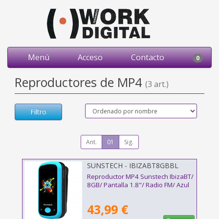
Menú
Acceso
Contacto
0
Reproductores de MP4
(3 art.)
Filtro
Ant.
01
Sig.
SUNSTECH - IBIZABT8GBBL
Reproductor MP4 Sunstech IbizaBT/
8GB/ Pantalla 1.8"/ Radio FM/ Azul
43,99 €