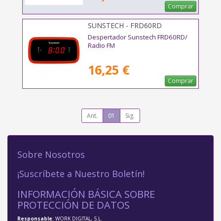
Comprar
SUNSTECH - FRD60RD
Despertador Sunstech FRD60RD/
Radio FM
16,25 €
Comprar
Ant.
01
Sig.
Sobre Nosotros
¡Suscríbete a Nuestro Boletín!
INFORMACIÓN BÁSICA SOBRE
PROTECCIÓN DE DATOS
Responsable
: WORK DIGITAL, S.L.