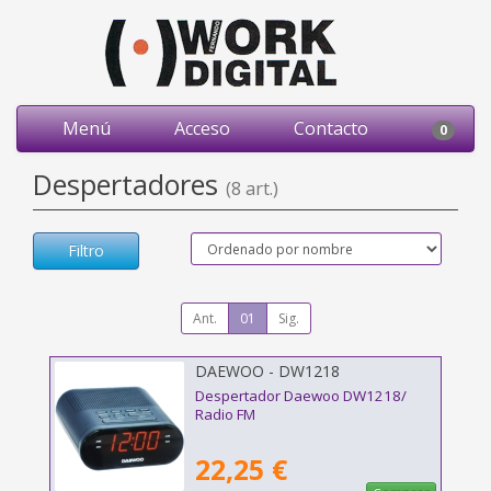
Menú
Acceso
Contacto
0
Despertadores
(8 art.)
Filtro
Ant.
01
Sig.
DAEWOO - DW1218
Despertador Daewoo DW1218/
Radio FM
22,25 €