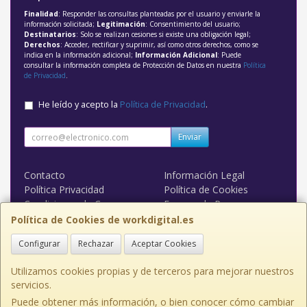
Finalidad
: Responder las consultas planteadas por el usuario y enviarle la
información solicitada;
Legitimación
: Consentimiento del usuario;
Destinatarios
: Solo se realizan cesiones si existe una obligación legal;
Derechos
: Acceder, rectificar y suprimir, así como otros derechos, como se
indica en la información adicional;
Información Adicional
: Puede
consultar la información completa de Protección de Datos en nuestra
Política
de Privacidad
.
He leído y acepto la
Política de Privacidad
.
Enviar
Contacto
Información Legal
Política Privacidad
Política de Cookies
Condiciones de Compra
Formas de Pago
WORK DIGITAL
Política de Cookies de workdigital.es
Configurar
Rechazar
Aceptar Cookies
Contacto
admin@workdigital.es
Utilizamos cookies propias y de terceros para mejorar nuestros
servicios.
Puede obtener más información, o bien conocer cómo cambiar