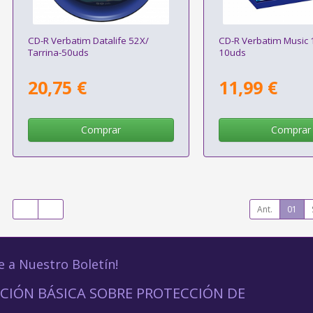
CD-R Verbatim Datalife 52X/
CD-R Verbatim Music 
Tarrina-50uds
10uds
20,75 €
11,99 €
Comprar
Comprar
Ant.
01
e a Nuestro Boletín!
CIÓN BÁSICA SOBRE PROTECCIÓN DE