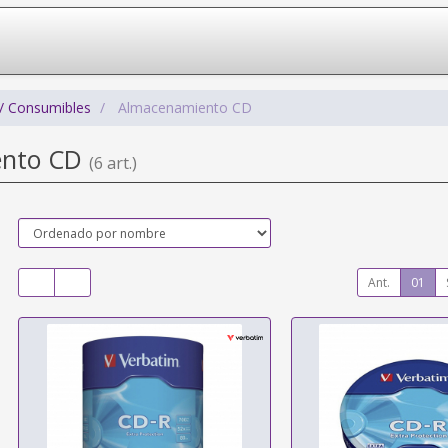
/ Consumibles
Almacenamiento CD
ento CD
(6 art.)
Ant.
01