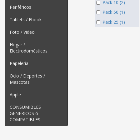
Pack 10 (2)
Periféricos
Pack 50 (1)
Tablets / Ebook
Pack 25 (1)
Foto / Video
Hogar /
Electrodomésticos
Papelería
Ocio / Deportes /
Mascotas
Apple
CONSUMIBLES
GENERICOS ó
COMPATIBLES