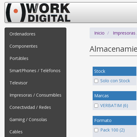
Inicio
Impresoras 
Ordenadores
Componentes
Almacenami
Portátiles
SmartPhones / Teléfonos
Stock
Solo con Stock
Televisor
Impresoras / Consumibles
Marcas
VERBATIM (6)
Conectividad / Redes
Gaming / Consolas
Formato
Pack 100 (2)
Cables