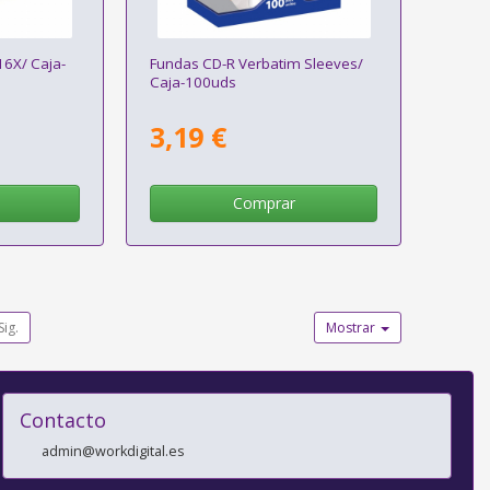
16X/ Caja-
Fundas CD-R Verbatim Sleeves/
Caja-100uds
3,19 €
Comprar
Sig.
Mostrar
Contacto
admin@workdigital.es