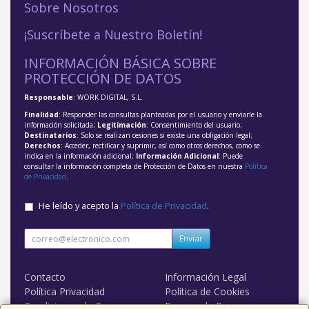
Sobre Nosotros
¡Suscríbete a Nuestro Boletín!
INFORMACIÓN BÁSICA SOBRE
PROTECCIÓN DE DATOS
Responsable
: WORK DIGITAL, S.L.
Finalidad
: Responder las consultas planteadas por el usuario y enviarle la
información solicitada;
Legitimación
: Consentimiento del usuario;
Destinatarios
: Solo se realizan cesiones si existe una obligación legal;
Derechos
: Acceder, rectificar y suprimir, así como otros derechos, como se
indica en la información adicional;
Información Adicional
: Puede
consultar la información completa de Protección de Datos en nuestra
Política
de Privacidad
.
He leído y acepto la
Política de Privacidad
.
Enviar
Contacto
Información Legal
Política Privacidad
Política de Cookies
Condiciones de Compra
Formas de Pago