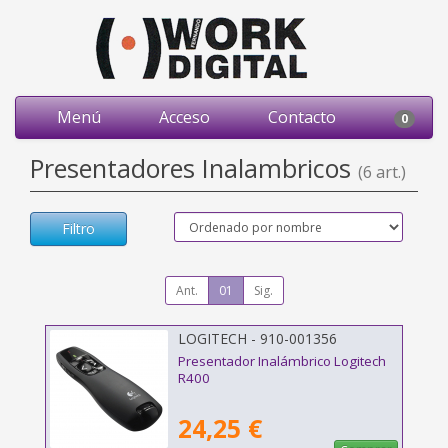
Menú
Acceso
Contacto
0
Presentadores Inalambricos
(6 art.)
Filtro
Ant.
01
Sig.
LOGITECH - 910-001356
Presentador Inalámbrico Logitech
R400
24,25 €