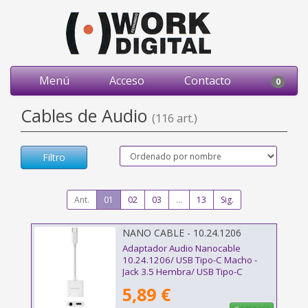
Menú
Acceso
Contacto
0
Cables de Audio
(116 art.)
Filtro
Ant.
01
02
03
...
13
Sig.
NANO CABLE - 10.24.1206
Adaptador Audio Nanocable
10.24.1206/ USB Tipo-C Macho -
Jack 3.5 Hembra/ USB Tipo-C
Hembra/ Blanco
5,89 €