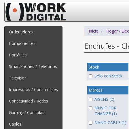
Inicio
Hogar / Ele
Ordenadores
Componentes
Enchufes - Cl
Portátiles
SmartPhones / Teléfonos
Stock
Solo con Stock
Televisor
Impresoras / Consumibles
Marcas
AISENS (2)
Conectividad / Redes
MUVIT FOR
Gaming / Consolas
CHANGE (1)
NANO CABLE (1)
Cables