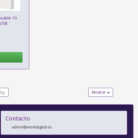
ocable 10
 USB
Sig.
Mostrar
Contacto
admin@workdigital.es