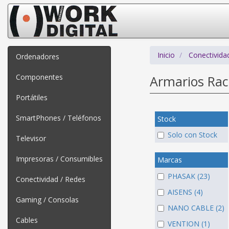
Inicio
Conectivida
Ordenadores
Componentes
Armarios Rac
Portátiles
SmartPhones / Teléfonos
Stock
Solo con Stock
Televisor
Impresoras / Consumibles
Marcas
PHASAK (23)
Conectividad / Redes
AISENS (4)
Gaming / Consolas
NANO CABLE (2)
Cables
VENTION (1)