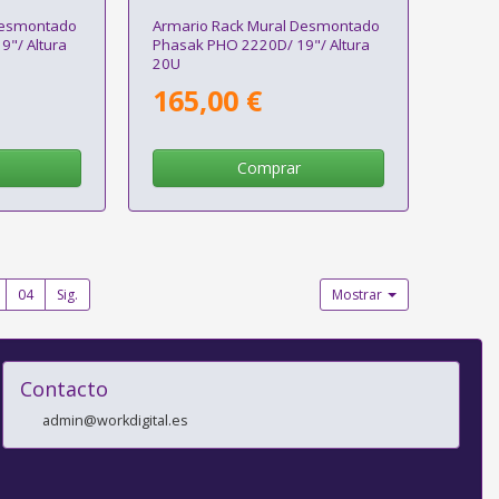
Desmontado
Armario Rack Mural Desmontado
"/ Altura
Phasak PHO 2220D/ 19"/ Altura
20U
165,00 €
Comprar
04
Sig.
Mostrar
Contacto
admin@workdigital.es