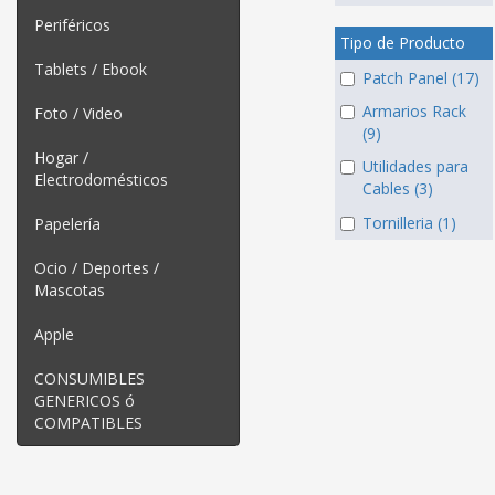
Periféricos
Tipo de Producto
Tablets / Ebook
Patch Panel (17)
Armarios Rack
Foto / Video
(9)
Hogar /
Utilidades para
Electrodomésticos
Cables (3)
Tornilleria (1)
Papelería
Ocio / Deportes /
Mascotas
Apple
CONSUMIBLES
GENERICOS ó
COMPATIBLES