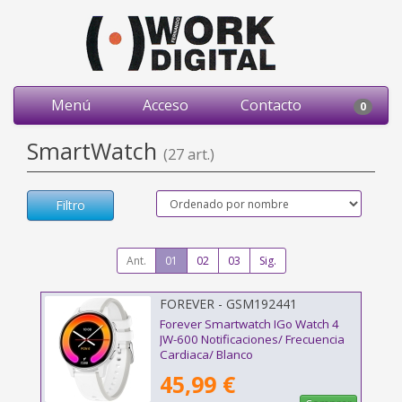
Menú
Acceso
Contacto
0
SmartWatch
(27 art.)
Filtro
Ant.
01
02
03
Sig.
FOREVER - GSM192441
Forever Smartwatch IGo Watch 4
JW-600 Notificaciones/ Frecuencia
Cardiaca/ Blanco
45,99 €