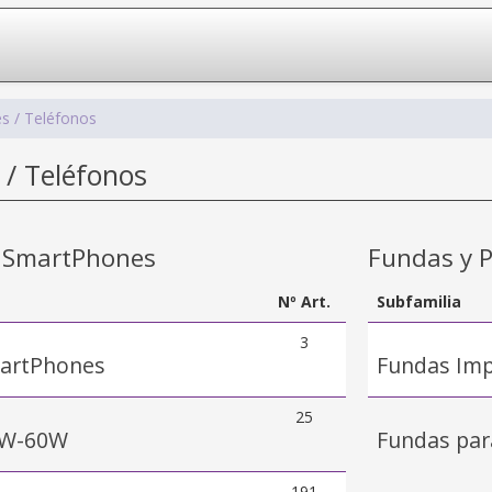
s / Teléfonos
/ Teléfonos
e SmartPhones
Fundas y P
Nº Art.
Subfamilia
3
martPhones
Fundas Im
25
5W-60W
Fundas pa
191