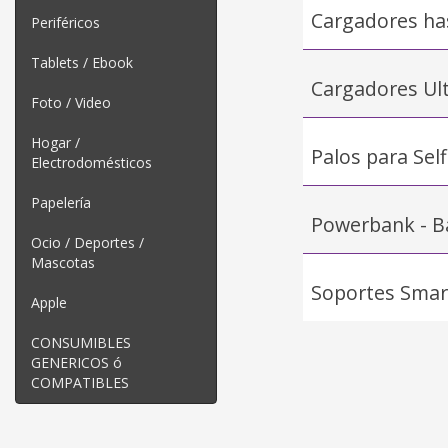
Cargadores ha
Periféricos
Tablets / Ebook
Cargadores Ul
Foto / Video
Hogar /
Palos para Self
Electrodomésticos
Papelería
Powerbank - B
Ocio / Deportes /
Mascotas
Soportes Sma
Apple
CONSUMIBLES
GENERICOS ó
COMPATIBLES