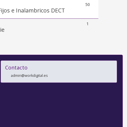
50
Fijos e Inalambricos DECT
1
ie
Contacto
admin@workdigital.es