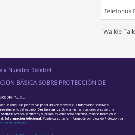
Telefonos 
Walkie Talk
e a Nuestro Boletín!
CIÓN BÁSICA SOBRE PROTECCIÓN DE
ORK DIGITAL, S.L.
der las consultas planteadas por el usuario y enviarle la información solicitada;
onsentimiento del usuario;
Destinatarios
: Solo se realizan cesiones si existe una
rechos
: Acceder, rectificar y suprimir, así como otros derechos, como se indica en la
nal;
Información Adicional
: Puede consultar la información completa de Protección de
olítica de Privacidad
.