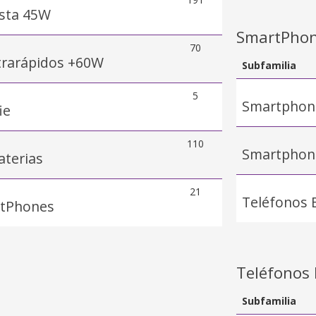
sta 45W
SmartPhon
70
trarápidos +60W
Subfamilia
5
Smartphon
ie
110
Smartphon
aterias
21
Teléfonos 
rtPhones
Teléfonos 
Subfamilia