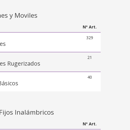
es y Moviles
Nº Art.
329
es
21
es Rugerizados
40
Básicos
Fijos Inalámbricos
Nº Art.