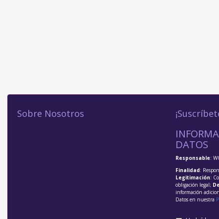
Sobre Nosotros
¡Suscríbet
INFORMA
DATOS
Responsable
: W
Finalidad
: Respon
Legitimación
: C
obligación legal;
De
información adicio
Datos en nuestra
P