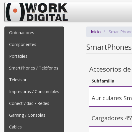
Inicio
SmartPhone
Ordenadores
Componentes
SmartPhones 
Portátiles
Accesorios d
SmartPhones / Teléfonos
Televisor
Subfamilia
Impresoras / Consumibles
Auriculares S
Conectividad / Redes
Gaming / Consolas
Cargadores 4
Cables