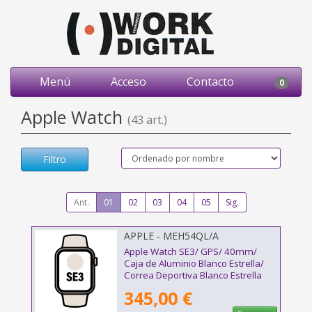
Menú
Acceso
Contacto
0
Apple Watch
(43 art.)
Filtro
Ant.
01
02
03
04
05
Sig.
APPLE - MEH54QL/A
Apple Watch SE3/ GPS/ 40mm/
Caja de Aluminio Blanco Estrella/
Correa Deportiva Blanco Estrella
M/L
345,00 €