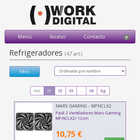
Menú
Acceso
Contacto
0
Refrigeradores
(47 art.)
Filtro
Ant.
01
02
03
...
06
Sig.
MARS GAMING - MFNCLX2
Pack 2 Ventiladores Mars Gaming
MF-NCLX2/ 12cm
10,75 €