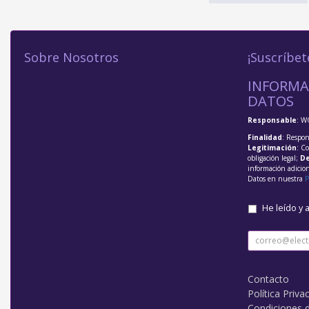
Sobre Nosotros
¡Suscríbet
INFORMA
DATOS
Responsable
: W
Finalidad
: Respon
Legitimación
: C
obligación legal;
De
información adicio
Datos en nuestra
P
He leído y 
Contacto
Política Priva
Condiciones 