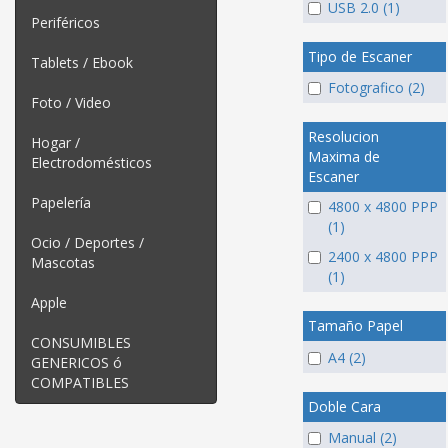
USB 2.0 (1)
Periféricos
Tipo de Escaner
Tablets / Ebook
Fotografico (2)
Foto / Video
Resolucion
Hogar /
Maxima de
Electrodomésticos
Escaner
Papelería
4800 x 4800 PPP
(1)
Ocio / Deportes /
2400 x 4800 PPP
Mascotas
(1)
Apple
Tamaño Papel
CONSUMIBLES
A4 (2)
GENERICOS ó
COMPATIBLES
Doble Cara
Manual (2)