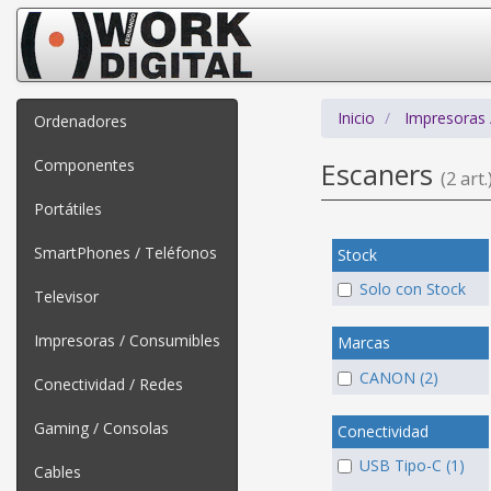
Inicio
Impresoras 
Ordenadores
Componentes
Escaners
(2 art.
Portátiles
SmartPhones / Teléfonos
Stock
Solo con Stock
Televisor
Impresoras / Consumibles
Marcas
CANON (2)
Conectividad / Redes
Gaming / Consolas
Conectividad
USB Tipo-C (1)
Cables