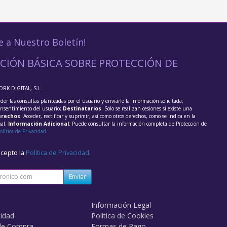
e a Nuestro Boletín!
CIÓN BÁSICA SOBRE PROTECCIÓN DE
ORK DIGITAL, S.L.
der las consultas planteadas por el usuario y enviarle la información solicitada;
onsentimiento del usuario;
Destinatarios
: Solo se realizan cesiones si existe una
rechos
: Acceder, rectificar y suprimir, así como otros derechos, como se indica en la
nal;
Información Adicional
: Puede consultar la información completa de Protección de
olítica de Privacidad
.
acepto la
Política de Privacidad
.
Enviar
Información Legal
cidad
Política de Cookies
de Compra
Formas de Pago