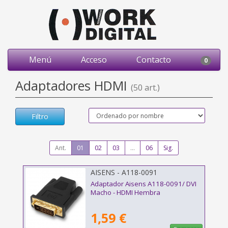
Menú
Acceso
Contacto
0
Adaptadores HDMI
(50 art.)
Filtro
Ant.
01
02
03
...
06
Sig.
AISENS - A118-0091
Adaptador Aisens A118-0091/ DVI
Macho - HDMI Hembra
1,59 €