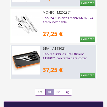
Comprar
MONIX - M202974
Pack 24 Cubiertos Monix M202974/
Acero inoxidable
27,25 €
Comprar
BRA - A198021
Pack 3 Cuchillos Bra Efficient
A198021 con tabla para cortar
37,25 €
Comprar
Ant.
01
02
Sig.