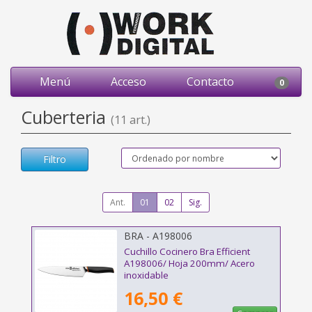
Menú
Acceso
Contacto
0
Cuberteria
(11 art.)
Filtro
Ant.
01
02
Sig.
BRA - A198006
Cuchillo Cocinero Bra Efficient
A198006/ Hoja 200mm/ Acero
inoxidable
16,50 €