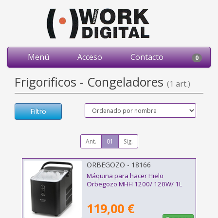
Menú
Acceso
Contacto
0
Frigorificos - Congeladores
(1 art.)
Filtro
Ant.
01
Sig.
ORBEGOZO - 18166
Máquina para hacer Hielo
Orbegozo MHH 1200/ 120W/ 1L
119,00 €