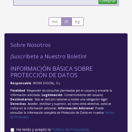
Comprar
Ant.
01
Sig.
Sobre Nosotros
¡Suscríbete a Nuestro Boletín!
INFORMACIÓN BÁSICA SOBRE
PROTECCIÓN DE DATOS
Responsable
: WORK DIGITAL, S.L.
Finalidad
: Responder las consultas planteadas por el usuario y enviarle la
información solicitada;
Legitimación
: Consentimiento del usuario;
Destinatarios
: Solo se realizan cesiones si existe una obligación legal;
Derechos
: Acceder, rectificar y suprimir, así como otros derechos, como se
indica en la información adicional;
Información Adicional
: Puede
consultar la información completa de Protección de Datos en nuestra
Política
de Privacidad
.
He leído y acepto la
Política de Privacidad
.